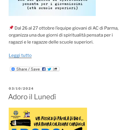
Dal 26 al 27 ottobre l’equipe giovani di AC di Parma,
organizza una due giorni di spiritualità pensata per i
ragazzi e le ragazze delle scuole superiori.
“Giornate
Leggi tutto
di
Spiritualità
Giovanissimi
|
PUBBLICATO
03/10/2024
26-
IL
Adoro il Lunedì
27
ottobre
2024”