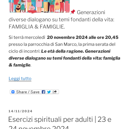
Generazioni
diverse dialogano su temi fondanti della vita:
FAMIGLIA & FAMIGLIE.
Si terrà mercoledì
20 novembre 2024 alle ore 20,45
presso la parrocchia di San Marco, la prima serata del
ciclo di incontri:
Le età della ragione. Generazioni
diverse dialogano su temi fondanti della vita: famiglia
& famiglie
.
“Le
Leggi tutto
età
della
ragione
|
PUBBLICATO
14/11/2024
Prima
IL
Esercizi spirituali per adulti | 23 e
serata
20
24 novembre 2024