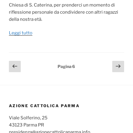
Chiesa di S. Caterina, per prenderci un momento di
riflessione personale da condividere con altri ragazzi
della nostra età.
“Adoro
Leggi tutto
il
Lunedì”
Paginazione
Pagina
Pagi
Pagina
6
precedente
succ
degli
articoli
AZIONE CATTOLICA PARMA
Viale Solferino, 25
43123 Parma PR
presidenza@azionecattolicaparma.info