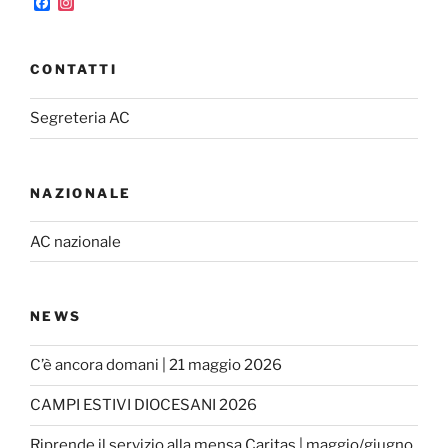
F
I
a
n
c
s
e
t
b
a
CONTATTI
o
g
o
r
k
a
Segreteria AC
m
NAZIONALE
AC nazionale
NEWS
C’è ancora domani | 21 maggio 2026
CAMPI ESTIVI DIOCESANI 2026
Riprende il servizio alla mensa Caritas | maggio/giugno