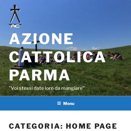
Salta
al
contenuto
AZIONE
CATTOLICA
PARMA
"Voi stessi date loro da mangiare"
Menu
CATEGORIA:
HOME PAGE