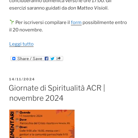
concluderanno domenica verso le ore 17:00. Gli
esercizi saranno guidati da
don Matteo Visioli
.
Per iscriversi compilare il
form
possibilmente entro
il 20 novembre.
“Esercizi
Leggi tutto
spirituali
per
adulti
|
PUBBLICATO
14/11/2024
23
IL
Giornate di Spiritualità ACR |
e
24
novembre 2024
novembre
2024”