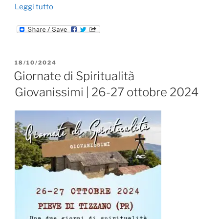
“Giornate
Leggi tutto
di
Spiritualità
ACR
|
PUBBLICATO
18/10/2024
novembre
IL
Giornate di Spiritualità
2024”
Giovanissimi | 26-27 ottobre 2024