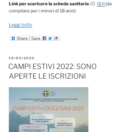
Link per scaricare la scheda sanitaria
👉🏻
QUI
(da
compilare per i minori di 18 anni)
“Campi
Leggi tutto
estivi
diocesani
2023”
PUBBLICATO
10/04/2022
IL
CAMPI ESTIVI 2022: SONO
APERTE LE ISCRIZIONI