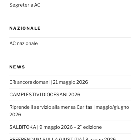
k
a
Segreteria AC
m
NAZIONALE
AC nazionale
NEWS
C’è ancora domani | 21 maggio 2026
CAMPI ESTIVI DIOCESANI 2026
Riprende il servizio alla mensa Caritas | maggio/giugno
2026
SALBITOKA | 9 maggio 2026 – 2° edizione
REFERENDUM SULLA GIUSTIZIA | 3 marzo 2026