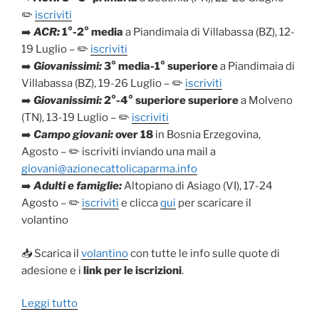
✏️
iscriviti
➡️
ACR:
1°-2° media
a Piandimaia di Villabassa (BZ), 12-
19 Luglio – ✏️
iscriviti
➡️
Giovanissimi:
3° media-1° superiore
a Piandimaia di
Villabassa (BZ), 19-26 Luglio – ✏️
iscriviti
➡️
Giovanissimi:
2°-4° superiore superiore
a Molveno
(TN), 13-19 Luglio – ✏️
iscriviti
➡️
Campo giovani:
over 18
in Bosnia Erzegovina,
Agosto – ✏️ iscriviti inviando una mail a
giovani@azionecattolicaparma.info
➡️
Adulti e famiglie:
Altopiano di Asiago (VI), 17-24
Agosto – ✏️
iscriviti
e clicca
qui
per scaricare il
volantino
📥 Scarica il
volantino
con tutte le info sulle quote di
adesione e i
link per le iscrizioni
.
“CAMPI
Leggi tutto