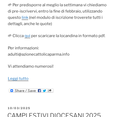
🌱 Per predisporre al meglio la settimana vi chiediamo
di pre-iscrivervi, entro la fine di febbraio, utilizzando
questo
link
(nel modulo di iscrizione troverete tutti i
dettagli, anche le quote)
🌱 Clicca
qui
per scaricare la locandina in formato pdf.
Per informazioni:
adulti@azionecattolicaparma.info
Vi attendiamo numerosi!
“CAMPO
Leggi tutto
ADULTI
|
16-
23
PUBBLICATO
10/03/2025
agosto
IL
CAMPI ESTIVI DIOCESANI 2025
2026”