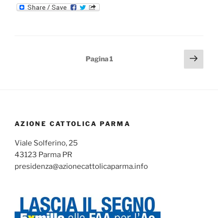
2022:
SONO
APERTE
LE
ISCRIZIONI”
Paginazione
Pagi
Pagina
1
succ
degli
articoli
AZIONE CATTOLICA PARMA
Viale Solferino, 25
43123 Parma PR
presidenza@azionecattolicaparma.info