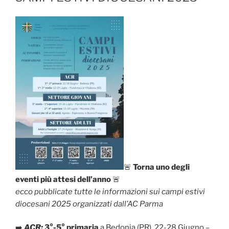
🚨
Torna uno degli
eventi più attesi dell’anno
🚨
ecco pubblicate tutte le informazioni sui campi estivi
diocesani 2025 organizzati dall’AC Parma
➡️
ACR:
3°-5° primaria
a Bedonia (PR), 22-28 Giugno –