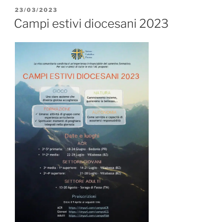
DATE”
PUBBLICATO
23/03/2023
IL
Campi estivi diocesani 2023