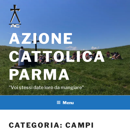
Salta
al
contenuto
AZIONE
CATTOLICA
PARMA
"Voi stessi date loro da mangiare"
Menu
CATEGORIA:
CAMPI