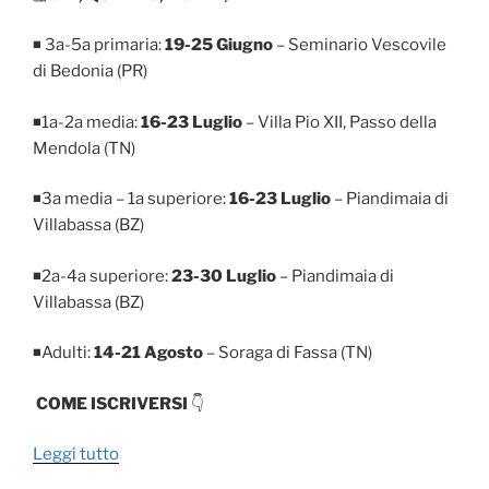
◾ 3
a
-5
a
primaria:
19-25 Giugno
– Seminario Vescovile
di Bedonia (PR)
◾1
a
-2
a
media:
16-23 Luglio
– Villa Pio XII, Passo della
Mendola (TN)
◾3
a
media – 1
a
superiore:
16-23 Luglio
– Piandimaia di
Villabassa (BZ)
◾2
a
-4
a
superiore:
23-30 Luglio
– Piandimaia di
Villabassa (BZ)
◾Adulti:
14-21 Agosto
– Soraga di Fassa (TN)
COME ISCRIVERSI
👇
“CAMPI
Leggi tutto
ESTIVI