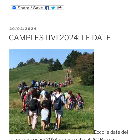
ESTIVI
DIOCESANI
2025”
PUBBLICATO
20/02/2024
IL
CAMPI ESTIVI 2024: LE DATE
Ecco le date dei
campi diocesani 2024 organizzati dall’AC Parma: