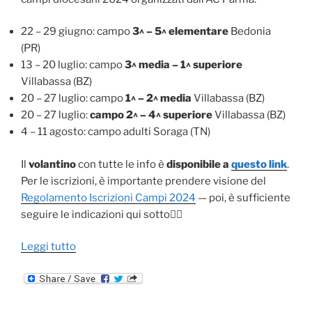
22 – 29 giugno: campo
3^ – 5^ elementare
Bedonia
(PR)
13 – 20 luglio: campo
3^ media – 1^ superiore
Villabassa (BZ)
20 – 27 luglio: campo
1^ – 2^ media
Villabassa (BZ)
20 – 27 luglio:
campo 2^ – 4^ superiore
Villabassa (BZ)
4 – 11 agosto: campo adulti Soraga (TN)
Il
volantino
con tutte le info è
disponibile a
questo link
.
Per le iscrizioni, è importante prendere visione del
Regolamento Iscrizioni Campi 2024
— poi, è sufficiente
seguire le indicazioni qui sotto👇🏻
“CAMPI
Leggi tutto
ESTIVI
2024:
LE