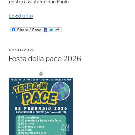
nostro assistente don Paolo.
“LECTIO
Leggi tutto
2026”
PUBBLICATO
03/01/2026
IL
Festa della pace 2026