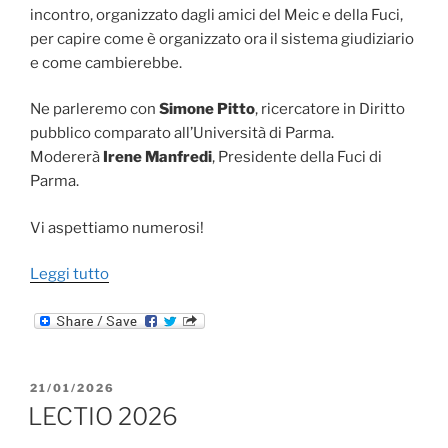
incontro, organizzato dagli amici del Meic e della Fuci,
per capire come è organizzato ora il sistema giudiziario
e come cambierebbe.
Ne parleremo con
Simone Pitto
, ricercatore in Diritto
pubblico comparato all’Università di Parma.
Modererà
Irene Manfredi
, Presidente della Fuci di
Parma.
Vi aspettiamo numerosi!
“REFERENDUM
Leggi tutto
SULLA
GIUSTIZIA
|
3
PUBBLICATO
21/01/2026
marzo
IL
LECTIO 2026
2026”