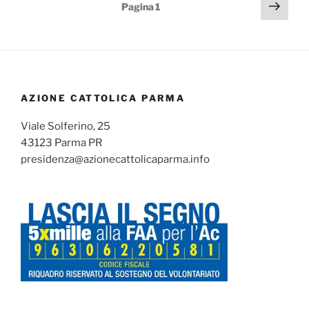
Paginazione
Pagi
Pagina
1
succ
degli
articoli
AZIONE CATTOLICA PARMA
Viale Solferino, 25
43123 Parma PR
presidenza@azionecattolicaparma.info