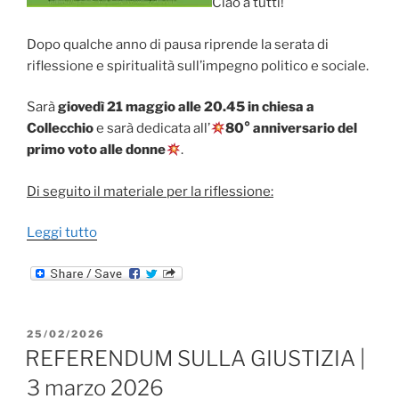
Ciao a tutti!
Dopo qualche anno di pausa riprende la serata di
riflessione e spiritualità sull’impegno politico e sociale.
Sarà
giovedì 21 maggio alle 20.45 in chiesa a
Collecchio
e sarà dedicata all’
80° anniversario del
primo voto alle donne
.
Di seguito il materiale per la riflessione:
“C’è
Leggi tutto
ancora
domani
|
21
PUBBLICATO
25/02/2026
maggio
IL
REFERENDUM SULLA GIUSTIZIA |
2026”
3 marzo 2026