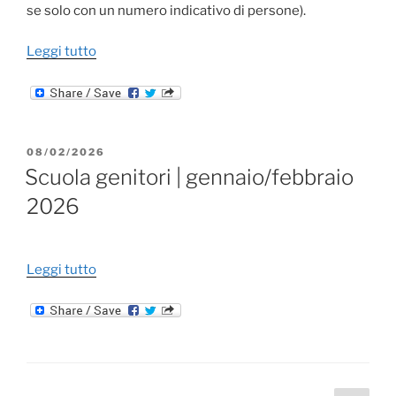
se solo con un numero indicativo di persone).
“Festa
Leggi tutto
della
pace
2026”
PUBBLICATO
08/02/2026
IL
Scuola genitori | gennaio/febbraio
2026
“Scuola
Leggi tutto
genitori
|
gennaio/febbraio
2026”