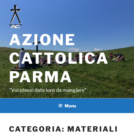
Salta
al
contenuto
AZIONE
CATTOLICA
PARMA
"Voi stessi date loro da mangiare"
Menu
CATEGORIA:
MATERIALI