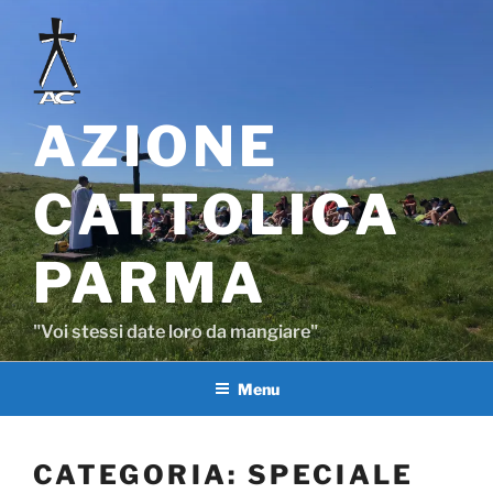
Salta
al
contenuto
AZIONE
CATTOLICA
PARMA
"Voi stessi date loro da mangiare"
Menu
CATEGORIA:
SPECIALE