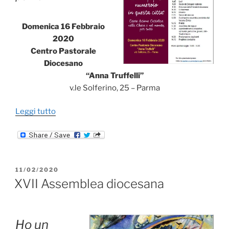
Domenica 16 Febbraio
2020
Centro Pastorale
Diocesano
“Anna Truffelli”
v.le Solferino, 25 – Parma
“XVII
Leggi tutto
Assemblea
diocesana”
PUBBLICATO
11/02/2020
IL
XVII Assemblea diocesana
Ho un