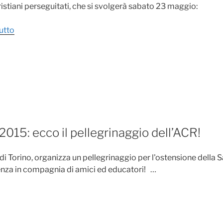
 cristiani perseguitati, che si svolgerà sabato 23 maggio:
“Comunicato
utto
stampa
adesione
dell’Ac
nazionale
alla
Veglia
di
preghiera
015: ecco il pellegrinaggio dell’ACR!
per
tutti
Ac di Torino, organizza un pellegrinaggio per l'ostensione dell
i
enza in compagnia di amici ed educatori! …
cristiani
perseguitati”