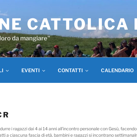
NE CATTOLICA
 loro da mangiare"
LI
EVENTI
CONTATTI
CALENDARIO
CR
rre i ragazzi dai 4 ai 14 anni all’incontro personale con Gesù, facendo
atti a ciascuna fascia di età, bambini e ragazzi si incontrano settiman