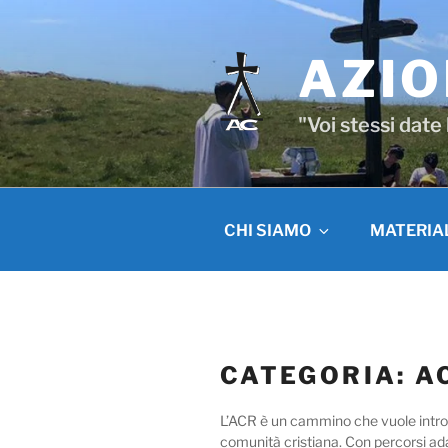
Salta
al
contenuto
AZIO
"Voi stessi date
CHI SIAMO
MATERIA
CATEGORIA:
A
L’ACR è un cammino che vuole introdu
comunità cristiana. Con percorsi ad