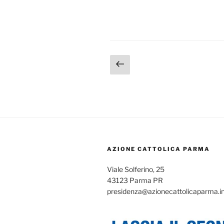
ecco
il
pellegrinaggio
dell’ACR!"
Paginazione
Pagina
precedente
degli
articoli
AZIONE CATTOLICA PARMA
Viale Solferino, 25
43123 Parma PR
presidenza@azionecattolicaparma.i