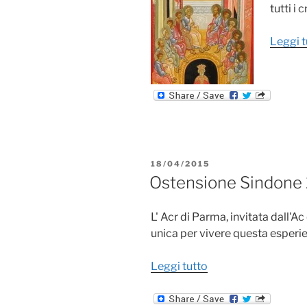
tutti i
Leggi t
PUBBLICATO
18/04/2015
IL
Ostensione Sindone 2
L' Acr di Parma, invitata dall'
unica per vivere questa esperi
"Ostensione
Leggi tutto
Sindone
2015: