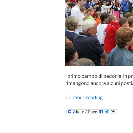
l primo campo di bedonia, in p
rimangono ancora alcuni posti...
News
Continue reading
dai
campi
3°-5°
elementare
a