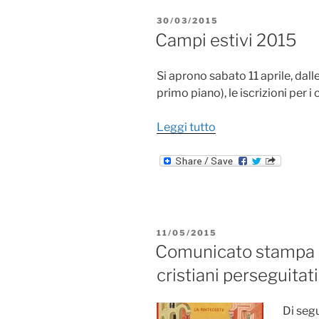
Bedonia
PUBBLICATO
30/03/2015
IL
Campi estivi 2015
Si aprono sabato 11 aprile, dall
primo piano), le iscrizioni per 
"Campi
Leggi tutto
estivi
2015"
PUBBLICATO
11/05/2015
IL
Comunicato stampa ade
cristiani perseguitati
Di segu