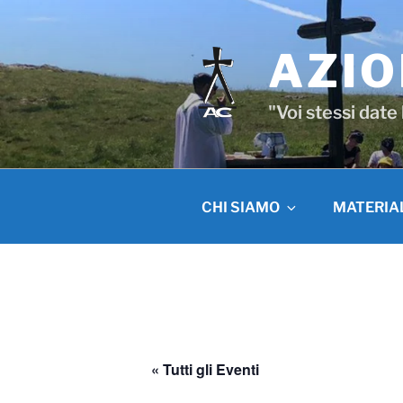
Salta
al
contenuto
AZIO
"Voi stessi date
CHI SIAMO
MATERIA
« Tutti gli Eventi