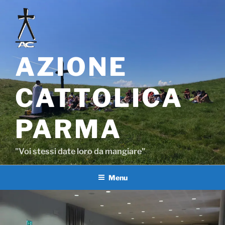
Salta
al
contenuto
AZIONE
CATTOLICA
PARMA
"Voi stessi date loro da mangiare"
Menu