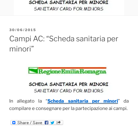
PUBBLICATO
30/06/2015
IL
Campi AC: “ Scheda sanitaria p er
minori”
In allegato la “
Scheda sanitaria p
er minori
” da
compilare e consegnare per la partecipazione ai campi.