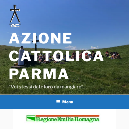
Salta
al
contenuto
AZIONE
CATTOLICA
PARMA
"Voi stessi date loro da mangiare"
Menu