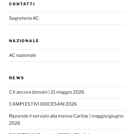
b
a
CONTATTI
o
g
o
r
k
a
Segreteria AC
m
NAZIONALE
AC nazionale
NEWS
C’è ancora domani | 21 maggio 2026
CAMPI ESTIVI DIOCESANI 2026
Riprende il servizio alla mensa Caritas | maggio/giugno
2026