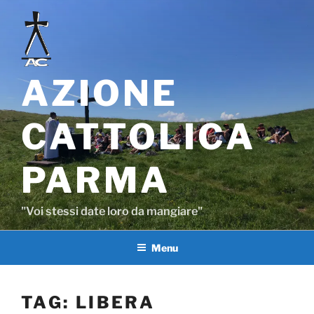
Salta
al
contenuto
AZIONE
CATTOLICA
PARMA
"Voi stessi date loro da mangiare"
Menu
TAG:
LIBERA