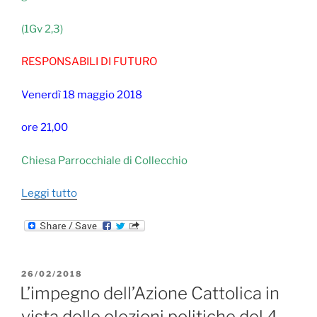
(1Gv 2,3)
RESPONSABILI DI FUTURO
Venerdì 18 maggio 2018
ore 21,00
Chiesa Parrocchiale di Collecchio
“RESPONSABILI
Leggi tutto
DI
FUTURO”
PUBBLICATO
26/02/2018
IL
L’impegno dell’Azione Cattolica in
vista delle elezioni politiche del 4