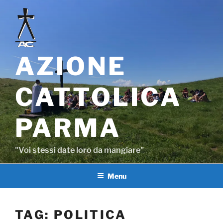
Salta
al
contenuto
AZIONE
CATTOLICA
PARMA
"Voi stessi date loro da mangiare"
Menu
TAG:
POLITICA