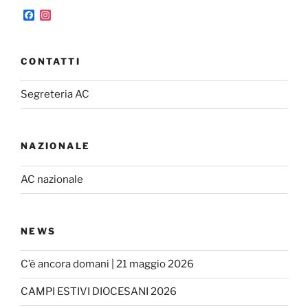
F
I
a
n
c
s
e
t
b
a
CONTATTI
o
g
o
r
k
a
Segreteria AC
m
NAZIONALE
AC nazionale
NEWS
C’è ancora domani | 21 maggio 2026
CAMPI ESTIVI DIOCESANI 2026