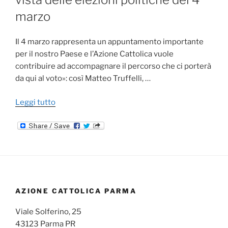
marzo
Il 4 marzo rappresenta un appuntamento importante
per il nostro Paese e l’Azione Cattolica vuole
contribuire ad accompagnare il percorso che ci porterà
da qui al voto»: così Matteo Truffelli, …
"L’impegno
Leggi tutto
dell’Azione
Cattolica
in
vista
delle
elezioni
politiche
AZIONE CATTOLICA PARMA
del
Viale Solferino, 25
4
43123 Parma PR
marzo"