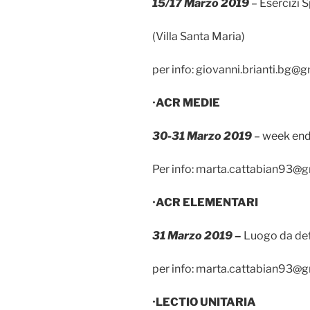
15/17 Marzo 2019
– Esercizi 
(Villa Santa Maria)
per info: giovanni.brianti.bg@gm
•
ACR MEDIE
30-31 Marzo 2019
– week end 
Per info: marta.cattabian93@
•
ACR ELEMENTARI
31 Marzo 2019 –
Luogo da def
per info: marta.cattabian93@
•
LECTIO UNITARIA