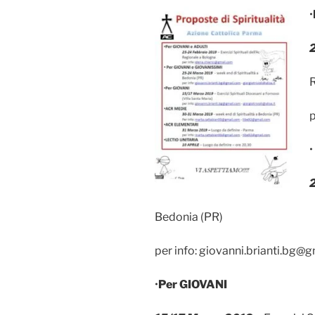
•
R
p
•
Bedonia (PR)
per info: giovanni.brianti.bg@gm
•
Per GIOVANI