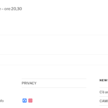
e – ore 20,30
NEW
PRIVACY
C’è a
F
I
nfo
CAMP
a
n