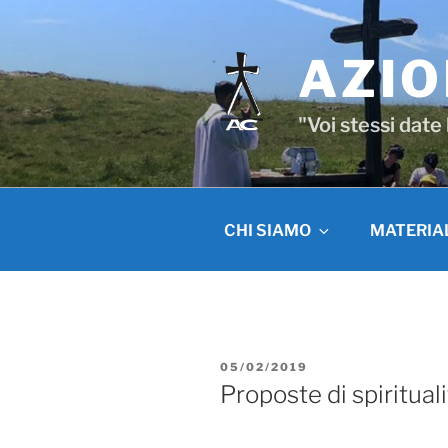
Salta
al
contenuto
AZIO
"Voi stessi date
CHI SIAMO
MATERIA
PUBBLICATO
05/02/2019
IL
Proposte di spiritual