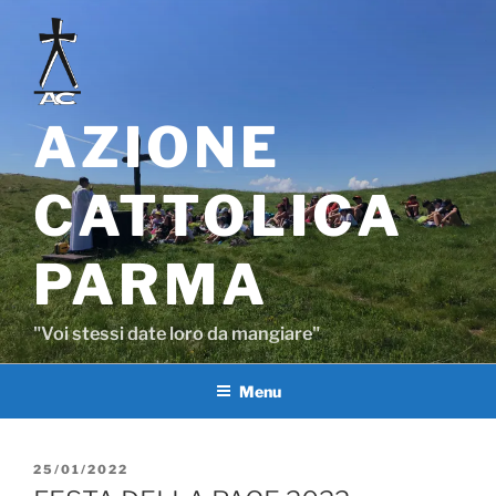
Salta
al
contenuto
AZIONE
CATTOLICA
PARMA
"Voi stessi date loro da mangiare"
Menu
PUBBLICATO
25/01/2022
IL